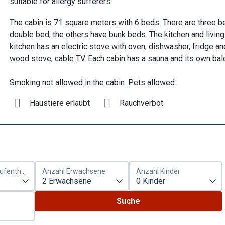
suitable for allergy sufferers.
The cabin is 71 square meters with 6 beds. There are three 
double bed, the others have bunk beds. The kitchen and living
kitchen has an electric stove with oven, dishwasher, fridge an
wood stove, cable TV. Each cabin has a sauna and its own bal
Smoking not allowed in the cabin. Pets allowed.
Haustiere erlaubt
Rauchverbot
Dauer des Aufenthalts
Anzahl Erwachsene
Anzahl Kinder
Suche