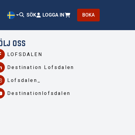
SÖK
LOGGA IN
BOKA
SV
ÖLJ OSS
LOFSDALEN
Destination Lofsdalen
Lofsdalen_
Destinationlofsdalen