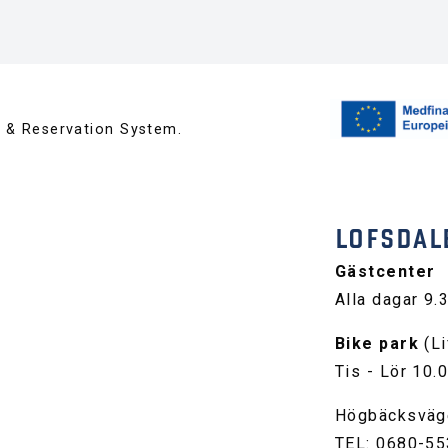
™ & Reservation System.
LOFSDAL
Gästcenter
Alla dagar 9.
Bike park
(Li
Tis - Lör 10.
Högbäcksväg
TEL: 0680-55