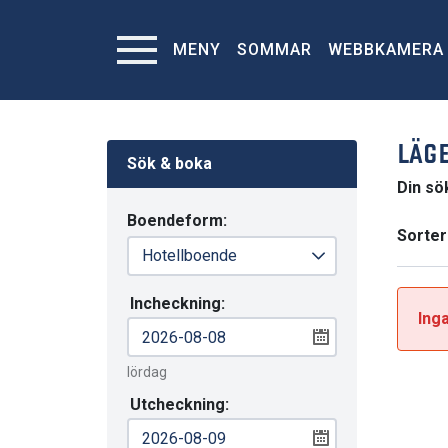
MENY
SOMMAR
WEBBKAMERA
LÄGE
Sök & boka
Din sö
Boendeform:
Sorter
Incheckning:
Inga
lördag
Utcheckning: