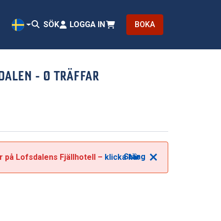
SÖK
LOGGA IN
BOKA
SV
SDALEN
- 0 TRÄFFAR
Stäng
r på Lofsdalens Fjällhotell –
klicka här