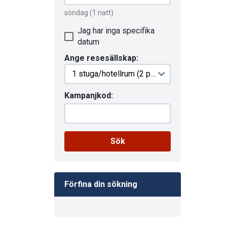
söndag
(1 natt)
Jag har inga specifika
datum
Ange resesällskap:
1 stuga/hotellrum
(2 personer)
Kampanjkod:
Sök
Förfina din sökning