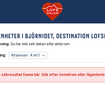
NHETER I BJÖRNIDET, DESTINATION LOF
kning:
Du har inte valt datum eller antal rum
ing:
 sökresultat funna här. Sök efter hotellrum eller lägenhete