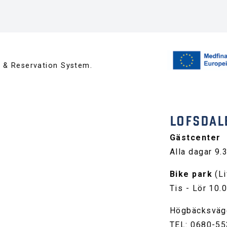
™ & Reservation System.
LOFSDAL
Gästcenter
Alla dagar 9.
Bike park
(Li
Tis - Lör 10.
Högbäcksväg
TEL: 0680-55