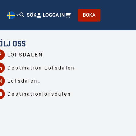
SÖK
LOGGA IN
BOKA
SV
ÖLJ OSS
LOFSDALEN
Destination Lofsdalen
Lofsdalen_
Destinationlofsdalen