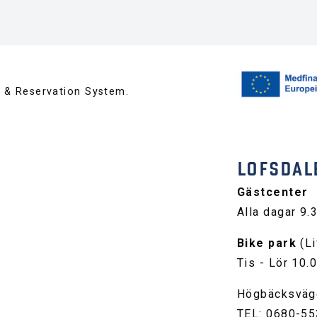
™ & Reservation System.
LOFSDAL
Gästcenter
Alla dagar 9.
Bike park
(Li
Tis - Lör 10.
Högbäcksväg
TEL: 0680-55