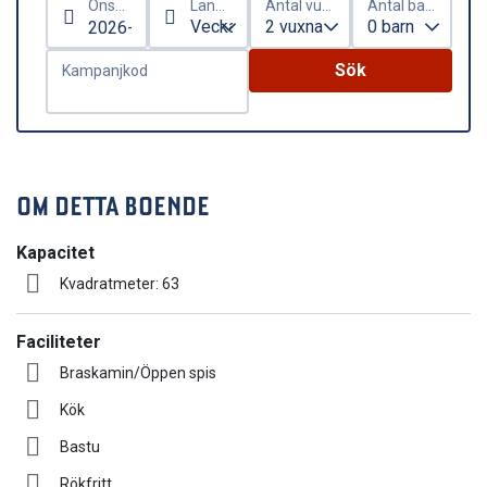
Önskat ankomstdatum
Längd på vistelse
Antal vuxna
Antal barn
Sök
Kampanjkod
OM DETTA BOENDE
Kapacitet
Kvadratmeter: 63
Faciliteter
Braskamin/Öppen spis
Kök
Bastu
Rökfritt