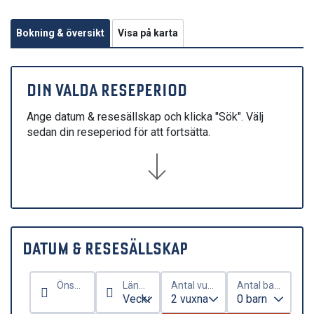
Bokning & översikt
Visa på karta
DIN VALDA RESEPERIOD
Ange datum & resesällskap och klicka "Sök". Välj
sedan din reseperiod för att fortsätta.
DATUM & RESESÄLLSKAP
Önskat ankomstdatum
Längd på vistelse
Antal vuxna
Antal barn