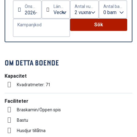
Önskat ankomstdatum
Längd på vistelse
Antal vuxna
Antal barn
Sök
Kampanjkod
OM DETTA BOENDE
Kapacitet
Kvadratmeter: 71
Faciliteter
Braskamin/Öppen spis
Bastu
Husdjur tillåtna