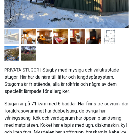
Stugby med mysiga och välutrustade
PRIVATA STUGOR |
stugor. Här har du nära till liftar och längdspårsystem.
Stugorna är fristående, alla är rökfria och några av dem
speciellt lämpade för allergiker.
Stugan är på 71 kvm med 6 bäddar. Här finns tre sovrum, där
föräldrasovrummet har dubbelsäng, de övriga har
våningssäng. Kök och vardagsrum har öppen planlösning
med matplatsen. Köket har elspis med ugn, diskmaskin, kyl
och liten frys. Mysdelen har soffgrupp, braskamin, kabel-tv.