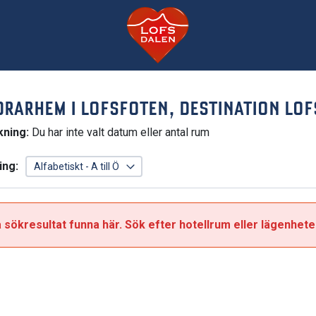
DRARHEM I LOFSFOTEN, DESTINATION LO
kning:
Du har inte valt datum eller antal rum
ing:
 sökresultat funna här. Sök efter hotellrum eller lägenhete