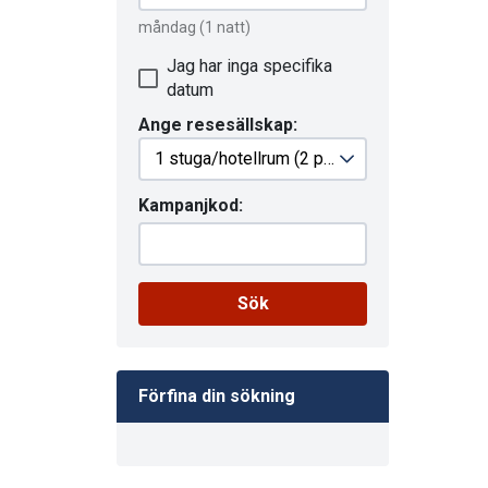
måndag
(1 natt)
Jag har inga specifika
datum
Ange resesällskap:
1 stuga/hotellrum
(2 personer)
Kampanjkod:
Sök
Förfina din sökning