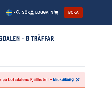
SÖK
LOGGA IN
BOKA
SV
FSDALEN
- 0 TRÄFFAR
Stäng
r på Lofsdalens Fjällhotell –
klicka här