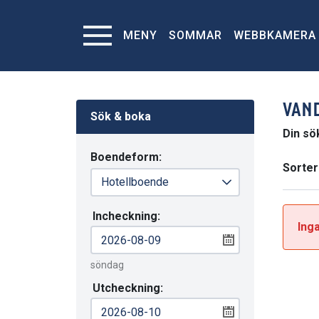
MENY
SOMMAR
WEBBKAMERA
VAN
Sök & boka
Din sö
Boendeform:
Sorter
Incheckning:
Inga
söndag
Utcheckning: